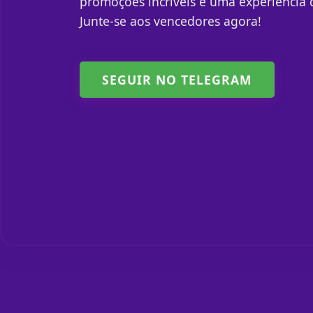
promoções incríveis e uma experiência d
Junte-se aos vencedores agora!
SEGUIR NO TELEGRAM