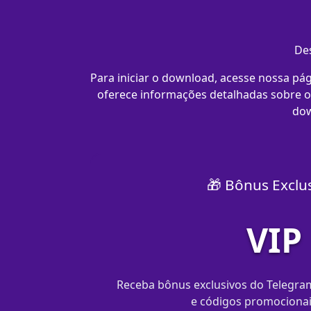
De
Para iniciar o download, acesse nossa pág
oferece informações detalhadas sobre o c
dow
🎁 Bônus Exclu
VIP
Receba bônus exclusivos do Telegra
e códigos promocionai