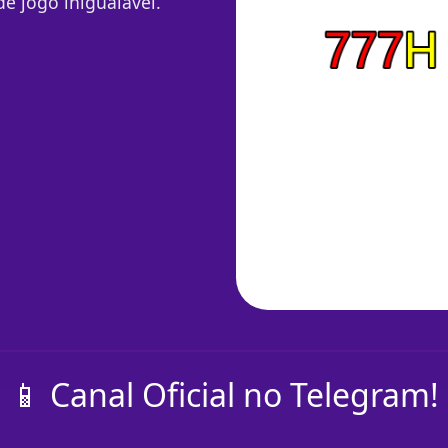
e jogo inigualável.
📱 Canal Oficial no Telegram!