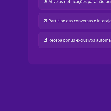
🔔 Ative as notificações para não p
💬 Participe das conversas e interaj
🎁 Receba bônus exclusivos autom