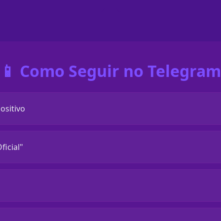
📱 Como Seguir no Telegram
ositivo
icial"