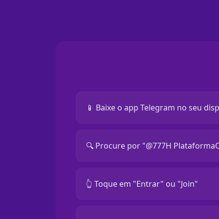
📱 Baixe o app Telegram no seu disp
🔍 Procure por "@777H PlataformaOf
👆 Toque em "Entrar" ou "Join"