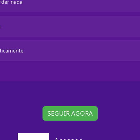
erder nada
a
aticamente
SEGUIR AGORA