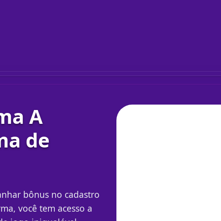
rma A
ma de
anhar bônus no cadastro
rma, você tem acesso a