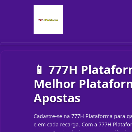
📱 777H Platafo
Melhor Platafor
Apostas
Cadastre-se na 777H Plataforma para g
e em cada recarga. Com a 777H Platafo