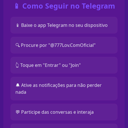
📱 Como Seguir no Telegram
📱 Baixe o app Telegram no seu dispositivo
🔍 Procure por "@777Lov.ComOficial"
👆 Toque em "Entrar" ou "Join"
🔔 Ative as notificações para não perder
nada
💬 Participe das conversas e interaja