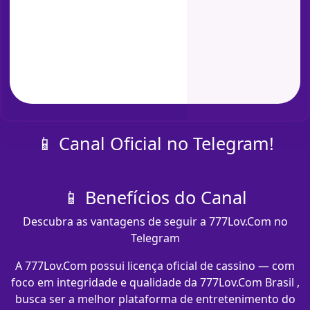
📱 Canal Oficial no Telegram!
📱 Benefícios do Canal
Descubra as vantagens de seguir a 777Lov.Com no
Telegram
A 777Lov.Com possui licença oficial de cassino — com
foco em integridade e qualidade da 777Lov.Com Brasil ,
busca ser a melhor plataforma de entretenimento do