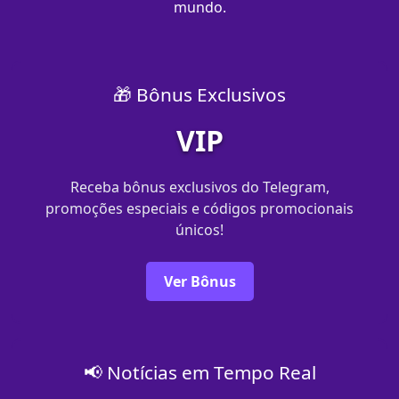
mundo.
🎁 Bônus Exclusivos
VIP
Receba bônus exclusivos do Telegram,
promoções especiais e códigos promocionais
únicos!
Ver Bônus
📢 Notícias em Tempo Real