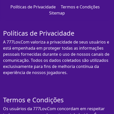
Políticas de Privacidade
Termos e Condições
Sitemap
Políticas de Privacidade
A 777Lov.Com valoriza a privacidade de seus usuários e
está empenhada em proteger todas as informações
pessoais fornecidas durante o uso de nossos canais de
comunicação. Todos os dados coletados são utilizados
exclusivamente para fins de melhoria contínua da
experiência de nossos jogadores.
Termos e Condições
Os usuários da 777Lov.Com concordam em respeitar