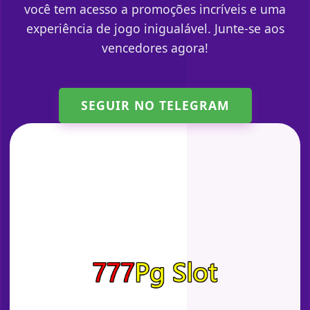
você tem acesso a promoções incríveis e uma
experiência de jogo inigualável. Junte-se aos
vencedores agora!
SEGUIR NO TELEGRAM