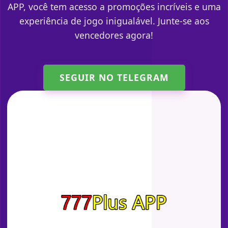
APP, você tem acesso a promoções incríveis e uma
experiência de jogo inigualável. Junte-se aos
vencedores agora!
SEGUIR NO TELEGRAM