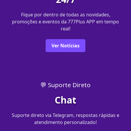
Fique por dentro de todas as novidades,
promoções e eventos da 777Plus APP em tempo
real!
Ver Notícias
💬 Suporte Direto
Chat
Suporte direto via Telegram, respostas rápidas e
atendimento personalizado!