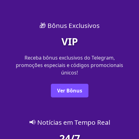
🎁 Bônus Exclusivos
VIP
Receba bônus exclusivos do Telegram,
promoções especiais e códigos promocionais
únicos!
Ver Bônus
📢 Notícias em Tempo Real
24/7