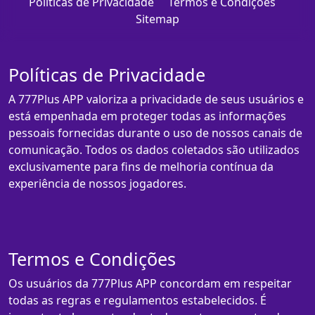
Políticas de Privacidade
Termos e Condições
Sitemap
Políticas de Privacidade
A 777Plus APP valoriza a privacidade de seus usuários e
está empenhada em proteger todas as informações
pessoais fornecidas durante o uso de nossos canais de
comunicação. Todos os dados coletados são utilizados
exclusivamente para fins de melhoria contínua da
experiência de nossos jogadores.
Termos e Condições
Os usuários da 777Plus APP concordam em respeitar
todas as regras e regulamentos estabelecidos. É