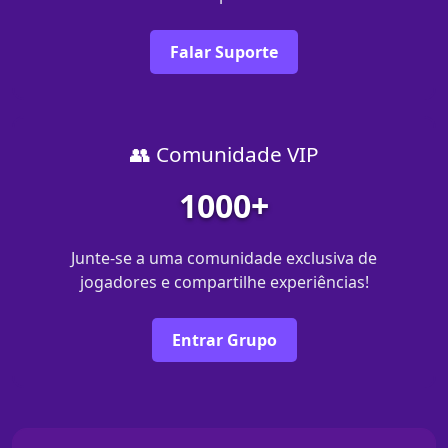
Falar Suporte
👥 Comunidade VIP
1000+
Junte-se a uma comunidade exclusiva de
jogadores e compartilhe experiências!
Entrar Grupo