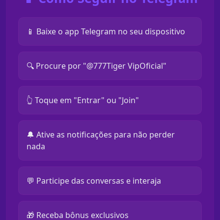
📱 Baixe o app Telegram no seu dispositivo
🔍 Procure por "@777Tiger VipOficial"
👆 Toque em "Entrar" ou "Join"
🔔 Ative as notificações para não perder
nada
💬 Participe das conversas e interaja
🎁 Receba bônus exclusivos