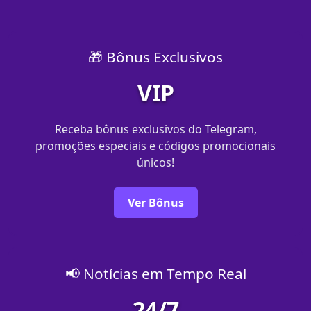
🎁 Bônus Exclusivos
VIP
Receba bônus exclusivos do Telegram,
promoções especiais e códigos promocionais
únicos!
Ver Bônus
📢 Notícias em Tempo Real
24/7