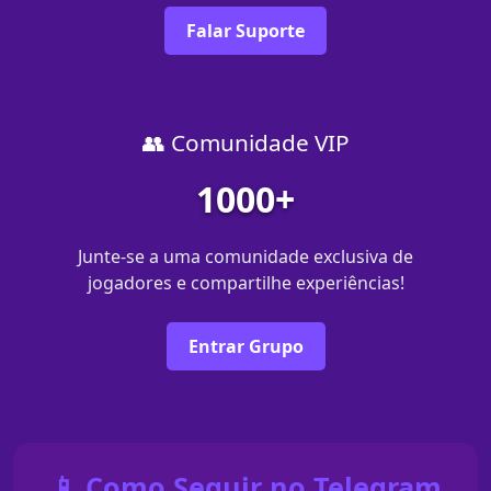
Falar Suporte
👥 Comunidade VIP
1000+
Junte-se a uma comunidade exclusiva de
jogadores e compartilhe experiências!
Entrar Grupo
📱 Como Seguir no Telegram