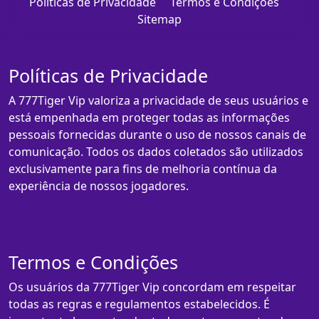
Políticas de Privacidade
Termos e Condições
Sitemap
Políticas de Privacidade
A 777Tiger Vip valoriza a privacidade de seus usuários e
está empenhada em proteger todas as informações
pessoais fornecidas durante o uso de nossos canais de
comunicação. Todos os dados coletados são utilizados
exclusivamente para fins de melhoria contínua da
experiência de nossos jogadores.
Termos e Condições
Os usuários da 777Tiger Vip concordam em respeitar
todas as regras e regulamentos estabelecidos. É