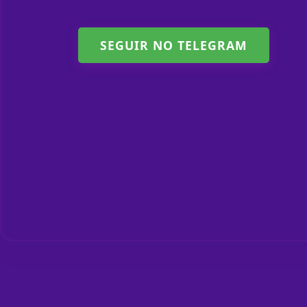
SEGUIR NO TELEGRAM