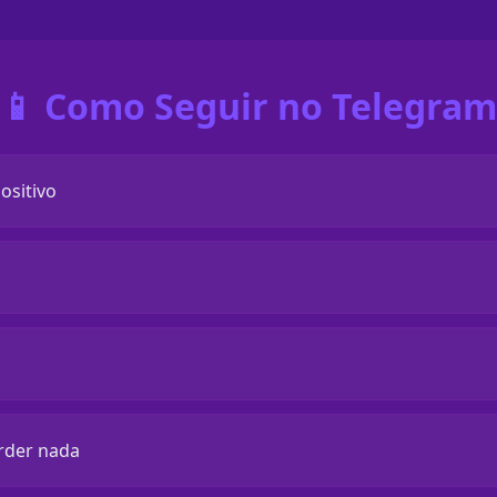
📱 Como Seguir no Telegram
ositivo
erder nada