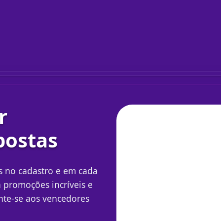
r
postas
 no cadastro e em cada
 promoções incríveis e
unte-se aos vencedores