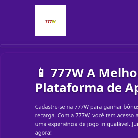
📱 777W A Melho
Plataforma de A
Cadastre-se na 777W para ganhar bônus
recarga. Com a 777W, você tem acesso a
uma experiência de jogo inigualável. J
agora!