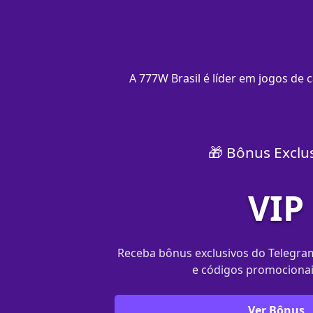
A 777W Brasil é líder em jogos de
🎁 Bônus Exclu
VIP
Receba bônus exclusivos do Telegra
e códigos promocionai
Ver Bônus