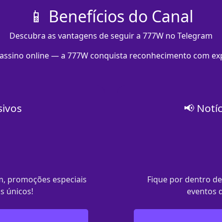
📱 Benefícios do Canal
Descubra as vantagens de seguir a 777W no Telegram
 cassino online — a 777W conquista reconhecimento com expe
sivos
📢 Notí
m, promoções especiais
Fique por dentro d
s únicos!
eventos 