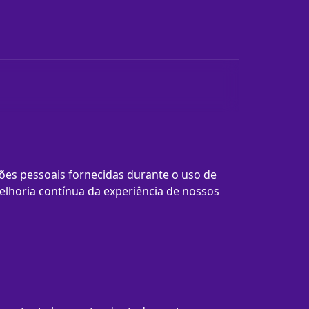
ões pessoais fornecidas durante o uso de
elhoria contínua da experiência de nossos