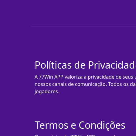
Políticas de Privacida
A 77Win APP valoriza a privacidade de seus
nossos canais de comunicação. Todos os dad
jogadores.
Termos e Condições