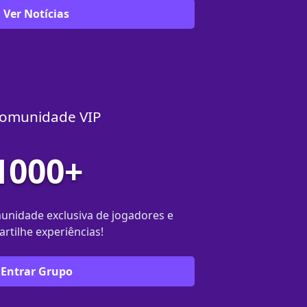
Ver Notícias
Comunidade VIP
1000+
unidade exclusiva de jogadores e
rtilhe experiências!
Entrar Grupo