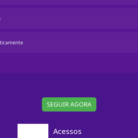
a
aticamente
SEGUIR AGORA
Acessos