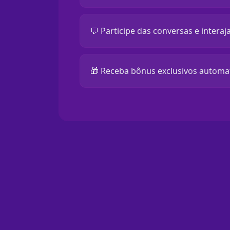
💬 Participe das conversas e interaj
🎁 Receba bônus exclusivos autom