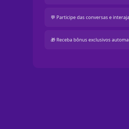
💬 Participe das conversas e interaj
🎁 Receba bônus exclusivos autom