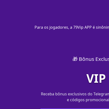
Para os jogadores, a 79Vip APP é sinônim
🎁 Bônus Exclu
VIP
Receba bônus exclusivos do Telegra
e códigos promocionai