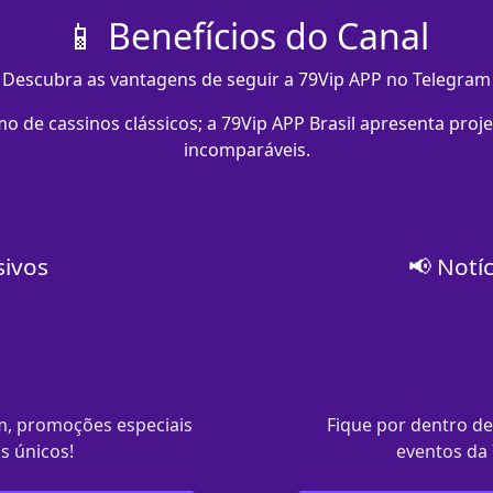
📱 Benefícios do Canal
Descubra as vantagens de seguir a 79Vip APP no Telegram
o de cassinos clássicos; a 79Vip APP Brasil apresenta proj
incomparáveis.
sivos
📢 Notí
m, promoções especiais
Fique por dentro d
s únicos!
eventos da