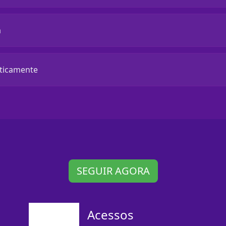
a
aticamente
SEGUIR AGORA
Acessos