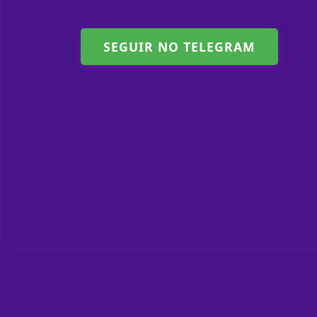
SEGUIR NO TELEGRAM