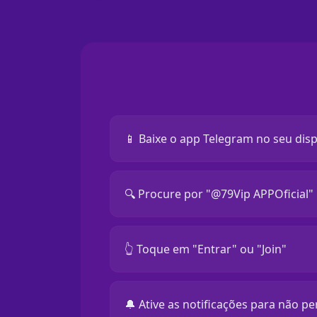
📱 Baixe o app Telegram no seu disp
🔍 Procure por "@79Vip APPOficial"
👆 Toque em "Entrar" ou "Join"
🔔 Ative as notificações para não p