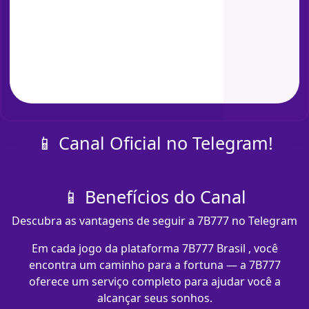
📱 Canal Oficial no Telegram!
📱 Benefícios do Canal
Descubra as vantagens de seguir a 7B777 no Telegram
Em cada jogo da plataforma 7B777 Brasil , você
encontra um caminho para a fortuna — a 7B777
oferece um serviço completo para ajudar você a
alcançar seus sonhos.