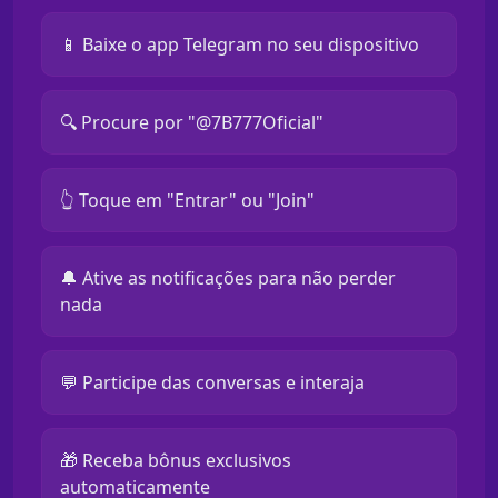
📱 Baixe o app Telegram no seu dispositivo
🔍 Procure por "@7B777Oficial"
👆 Toque em "Entrar" ou "Join"
🔔 Ative as notificações para não perder
nada
💬 Participe das conversas e interaja
🎁 Receba bônus exclusivos
automaticamente