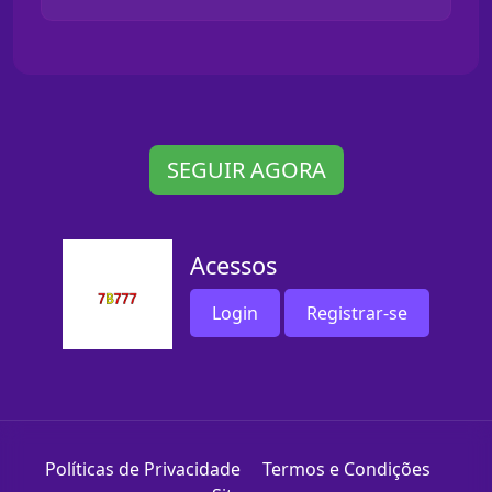
SEGUIR AGORA
Acessos
Login
Registrar-se
Políticas de Privacidade
Termos e Condições