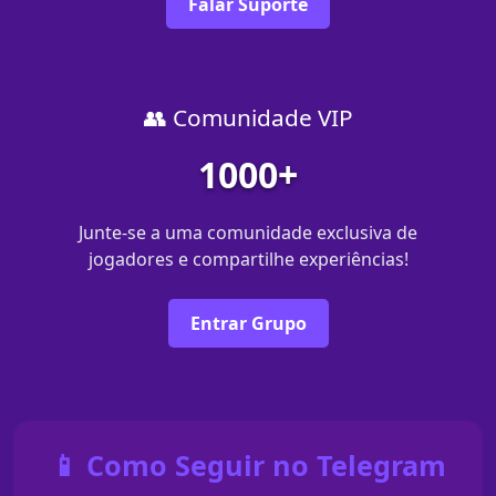
Falar Suporte
👥 Comunidade VIP
1000+
Junte-se a uma comunidade exclusiva de
jogadores e compartilhe experiências!
Entrar Grupo
📱 Como Seguir no Telegram