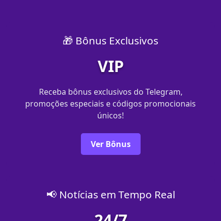
🎁 Bônus Exclusivos
VIP
Receba bônus exclusivos do Telegram,
promoções especiais e códigos promocionais
únicos!
Ver Bônus
📢 Notícias em Tempo Real
24/7