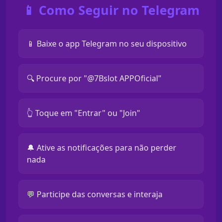
📱 Como Seguir no Telegram
📱 Baixe o app Telegram no seu dispositivo
🔍 Procure por "@7Bslot APPOficial"
👆 Toque em "Entrar" ou "Join"
🔔 Ative as notificações para não perder
nada
💬 Participe das conversas e interaja