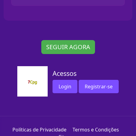
SEGUIR AGORA
Acessos
Login
Registrar-se
Políticas de Privacidade
Termos e Condições