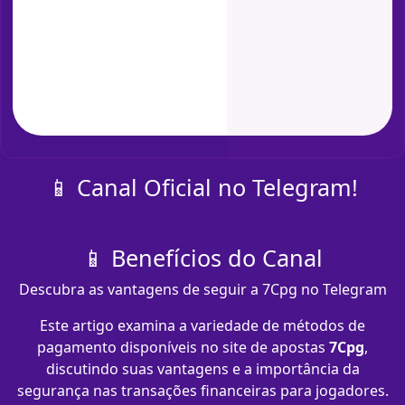
📱 Canal Oficial no Telegram!
📱 Benefícios do Canal
Descubra as vantagens de seguir a 7Cpg no Telegram
Este artigo examina a variedade de métodos de
pagamento disponíveis no site de apostas
7Cpg
,
discutindo suas vantagens e a importância da
segurança nas transações financeiras para jogadores.