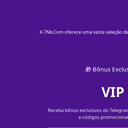
A 7Nb.Com oferece uma vasta seleção de 
🎁 Bônus Exclu
VIP
Receba bônus exclusivos do Telegra
e códigos promocionai