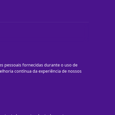
s pessoais fornecidas durante o uso de
elhoria contínua da experiência de nossos