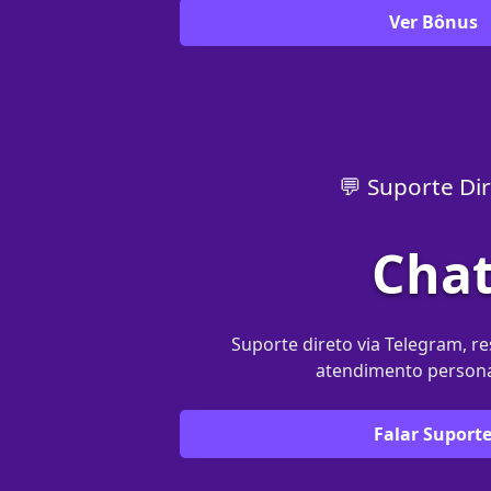
Ver Bônus
💬 Suporte Di
Cha
Suporte direto via Telegram, r
atendimento persona
Falar Suport