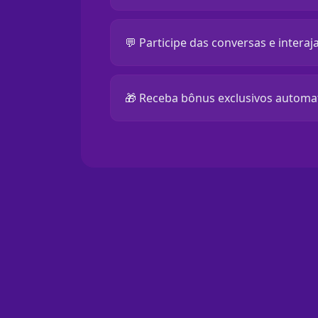
💬 Participe das conversas e interaj
🎁 Receba bônus exclusivos autom