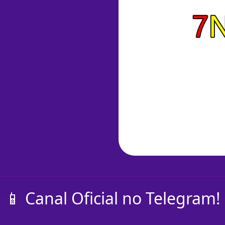
📱 Canal Oficial no Telegram!