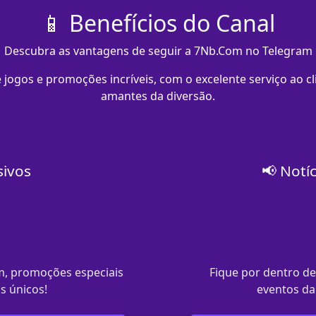
📱 Benefícios do Canal
Descubra as vantagens de seguir a 7Nb.Com no Telegram
jogos e promoções incríveis, com o excelente serviço ao c
amantes da diversão.
sivos
📢 Notí
m, promoções especiais
Fique por dentro d
s únicos!
eventos da