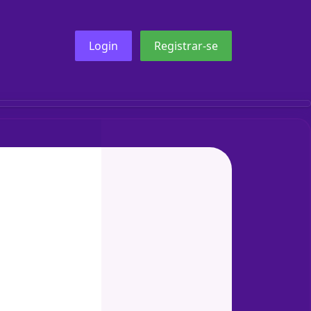
Login
Registrar-se