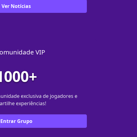
Ver Notícias
Comunidade VIP
1000+
unidade exclusiva de jogadores e
rtilhe experiências!
Entrar Grupo