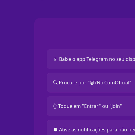
📱 Baixe o app Telegram no seu disp
🔍 Procure por "@7Nb.ComOficial"
👆 Toque em "Entrar" ou "Join"
🔔 Ative as notificações para não p