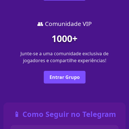
👥 Comunidade VIP
1000+
Junte-se a uma comunidade exclusiva de
jogadores e compartilhe experiências!
Entrar Grupo
📱 Como Seguir no Telegram