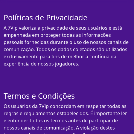
Políticas de Privacidade
A 7Vip valoriza a privacidade de seus usuários e está
empenhada em proteger todas as informações
pessoais fornecidas durante o uso de nossos canais de
comunicação. Todos os dados coletados são utilizados
exclusivamente para fins de melhoria contínua da
experiência de nossos jogadores.
Termos e Condições
Os usuários da 7Vip concordam em respeitar todas as
regras e regulamentos estabelecidos. É importante ler
e entender todos os termos antes de participar de
nossos canais de comunicação. A violação destes