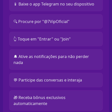
📱 Baixe o app Telegram no seu dispositivo
🔍 Procure por "@7VipOficial"
👆 Toque em "Entrar" ou "Join"
🔔 Ative as notificações para não perder
nada
💬 Participe das conversas e interaja
🎁 Receba bônus exclusivos
automaticamente