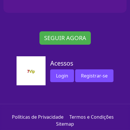
SEGUIR AGORA
Acessos
Login
Registrar-se
Políticas de Privacidade
Termos e Condições
Sitemap