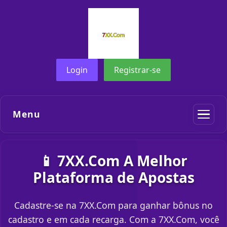
Login
Registrar-se
Menu
📱 7XX.Com A Melhor
Plataforma de Apostas
Cadastre-se na 7XX.Com para ganhar bônus no
cadastro e em cada recarga. Com a 7XX.Com, você