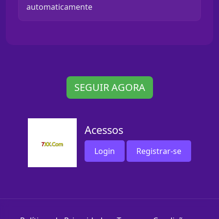
automaticamente
SEGUIR AGORA
Acessos
Login
Registrar-se