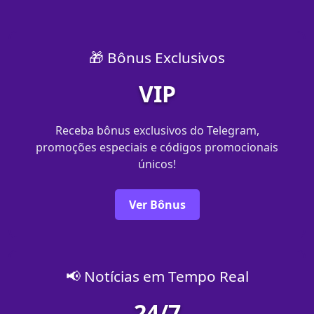
🎁 Bônus Exclusivos
VIP
Receba bônus exclusivos do Telegram,
promoções especiais e códigos promocionais
únicos!
Ver Bônus
📢 Notícias em Tempo Real
24/7