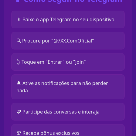
📱 Baixe o app Telegram no seu dispositivo
🔍 Procure por "@7XX.ComOficial"
👆 Toque em "Entrar" ou "Join"
🔔 Ative as notificações para não perder
nada
💬 Participe das conversas e interaja
🎁 Receba bônus exclusivos