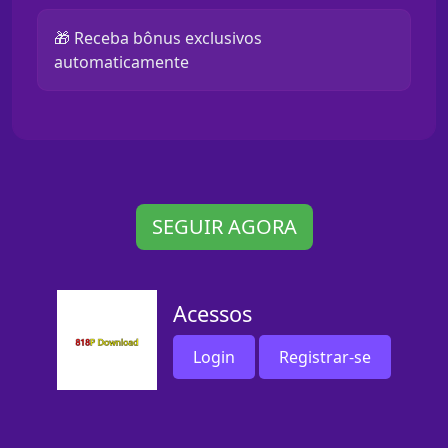
🎁 Receba bônus exclusivos
automaticamente
SEGUIR AGORA
Acessos
Login
Registrar-se