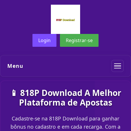
Login
Registrar-se
Menu
📱 818P Download A Melhor
Plataforma de Apostas
Cadastre-se na 818P Download para ganhar
bônus no cadastro e em cada recarga. Com a