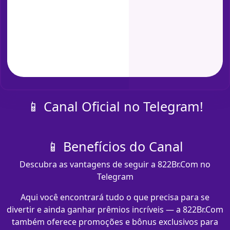
📱 Canal Oficial no Telegram!
📱 Benefícios do Canal
Descubra as vantagens de seguir a 822Br.Com no
Telegram
Aqui você encontrará tudo o que precisa para se
divertir e ainda ganhar prêmios incríveis — a 822Br.Com
também oferece promoções e bônus exclusivos para