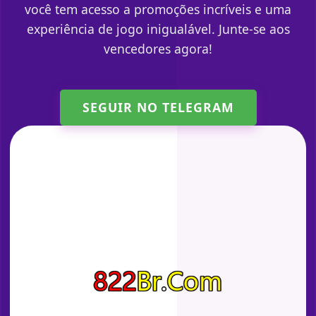
você tem acesso a promoções incríveis e uma
experiência de jogo inigualável. Junte-se aos
vencedores agora!
SEGUIR NO TELEGRAM