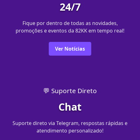
24/7
Fique por dentro de todas as novidades,
promoções e eventos da 82KK em tempo real!
Ver Notícias
💬 Suporte Direto
Chat
Suporte direto via Telegram, respostas rápidas e
atendimento personalizado!