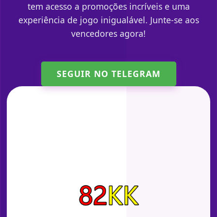
tem acesso a promoções incríveis e uma
experiência de jogo inigualável. Junte-se aos
vencedores agora!
SEGUIR NO TELEGRAM