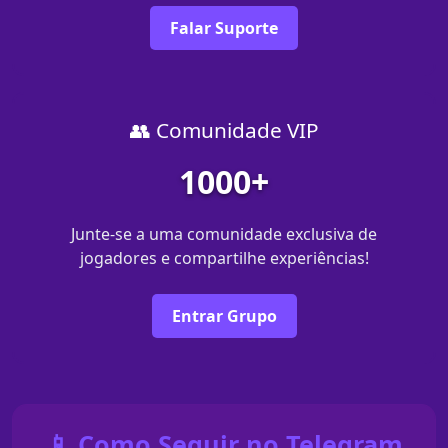
Falar Suporte
👥 Comunidade VIP
1000+
Junte-se a uma comunidade exclusiva de
jogadores e compartilhe experiências!
Entrar Grupo
📱 Como Seguir no Telegram