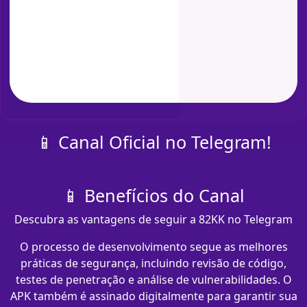
📱 Canal Oficial no Telegram!
📱 Benefícios do Canal
Descubra as vantagens de seguir a 82KK no Telegram
O processo de desenvolvimento segue as melhores
práticas de segurança, incluindo revisão de código,
testes de penetração e análise de vulnerabilidades. O
APK também é assinado digitalmente para garantir sua