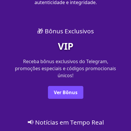
autenticidade e integridade.
🎁 Bônus Exclusivos
VIP
Receba bônus exclusivos do Telegram,
promoções especiais e códigos promocionais
únicos!
Ver Bônus
📢 Notícias em Tempo Real