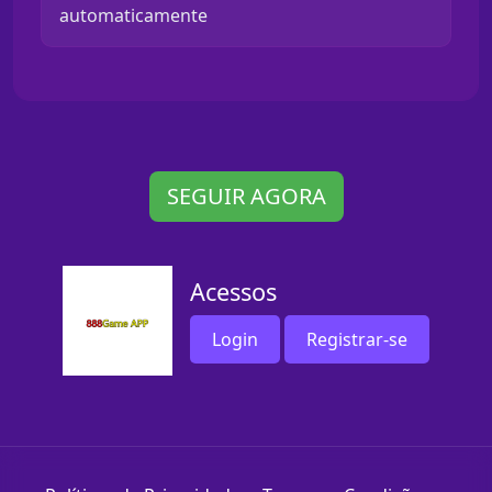
automaticamente
SEGUIR AGORA
Acessos
Login
Registrar-se