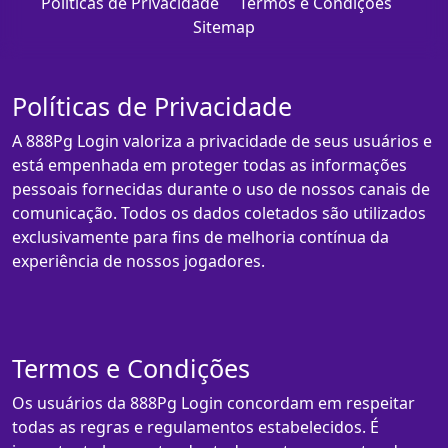
Políticas de Privacidade
Termos e Condições
Sitemap
Políticas de Privacidade
A 888Pg Login valoriza a privacidade de seus usuários e
está empenhada em proteger todas as informações
pessoais fornecidas durante o uso de nossos canais de
comunicação. Todos os dados coletados são utilizados
exclusivamente para fins de melhoria contínua da
experiência de nossos jogadores.
Termos e Condições
Os usuários da 888Pg Login concordam em respeitar
todas as regras e regulamentos estabelecidos. É