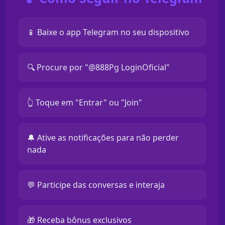
📱 Baixe o app Telegram no seu dispositivo
🔍 Procure por "@888Pg LoginOficial"
👆 Toque em "Entrar" ou "Join"
🔔 Ative as notificações para não perder
nada
💬 Participe das conversas e interaja
🎁 Receba bônus exclusivos