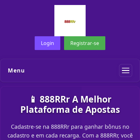
Login
Registrar-se
Menu
📱 888RRr A Melhor
Plataforma de Apostas
Cadastre-se na 888RRr para ganhar bônus no
cadastro e em cada recarga. Com a 888RRr, você