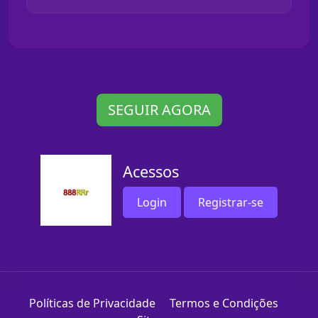
SEGUIR AGORA
Acessos
Login
Registrar-se
Políticas de Privacidade
Termos e Condições