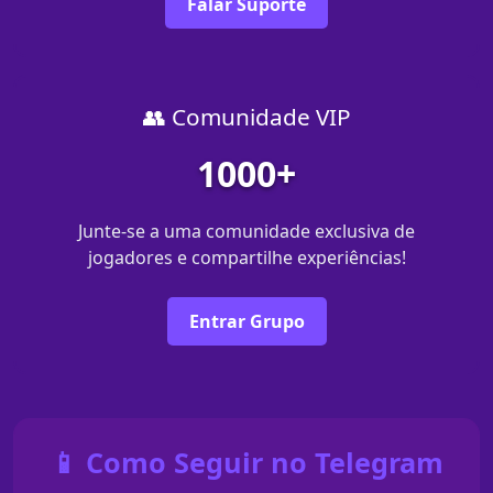
Falar Suporte
👥 Comunidade VIP
1000+
Junte-se a uma comunidade exclusiva de
jogadores e compartilhe experiências!
Entrar Grupo
📱 Como Seguir no Telegram