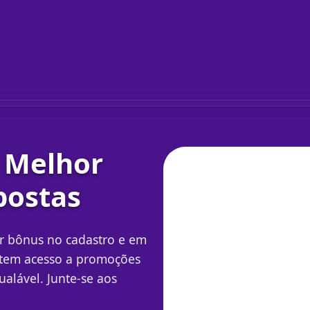
A Melhor
postas
r bônus no cadastro e em
 tem acesso a promoções
ualável. Junte-se aos