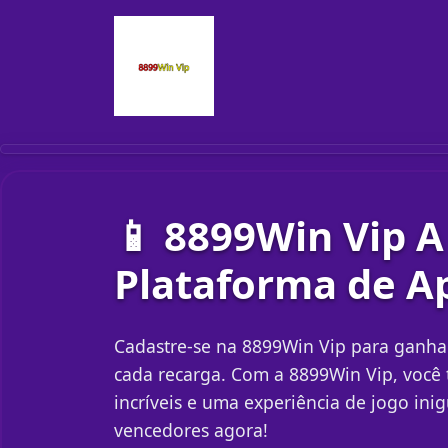
📱 8899Win Vip 
Plataforma de A
Cadastre-se na 8899Win Vip para ganha
cada recarga. Com a 8899Win Vip, você
incríveis e uma experiência de jogo inig
vencedores agora!