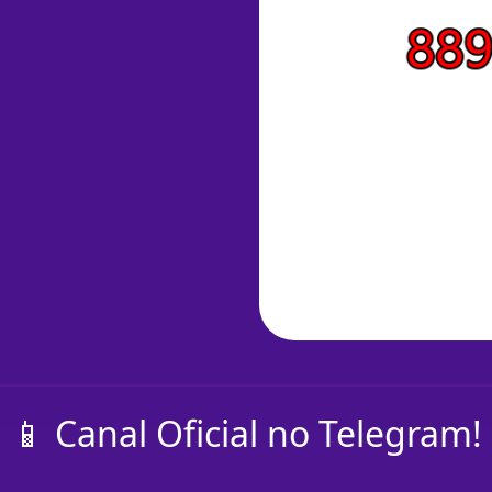
📱 Canal Oficial no Telegram!