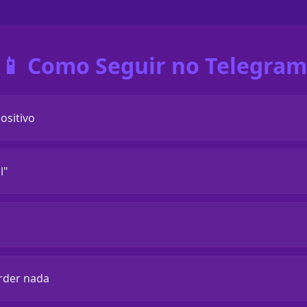
📱 Como Seguir no Telegram
ositivo
l"
erder nada