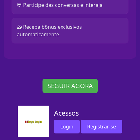
💬 Participe das conversas e interaja
🎁 Receba bônus exclusivos
automaticamente
SEGUIR AGORA
Acessos
Login
Registrar-se