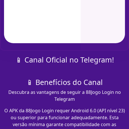
📱 Canal Oficial no Telegram!
📱 Benefícios do Canal
Descubra as vantagens de seguir a 88Jogo Login no
Telegram
O APK da 88Jogo Login requer Android 6.0 (API nível 23)
ou superior para funcionar adequadamente. Esta
versão mínima garante compatibilidade com as