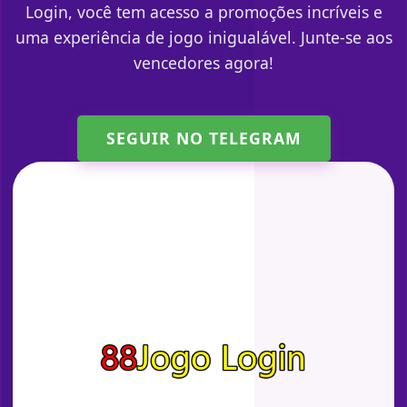
Login, você tem acesso a promoções incríveis e
uma experiência de jogo inigualável. Junte-se aos
vencedores agora!
SEGUIR NO TELEGRAM