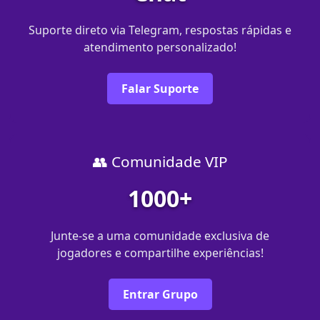
Suporte direto via Telegram, respostas rápidas e
atendimento personalizado!
Falar Suporte
👥 Comunidade VIP
1000+
Junte-se a uma comunidade exclusiva de
jogadores e compartilhe experiências!
Entrar Grupo