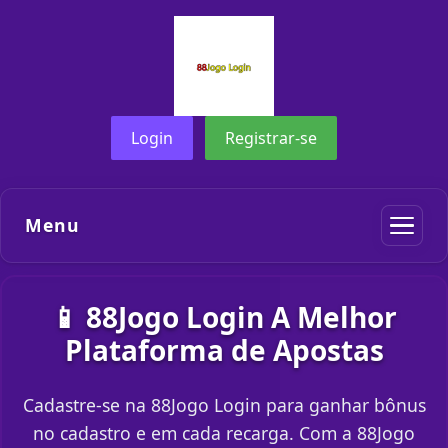
Login
Registrar-se
Menu
📱 88Jogo Login A Melhor
Plataforma de Apostas
Cadastre-se na 88Jogo Login para ganhar bônus
no cadastro e em cada recarga. Com a 88Jogo