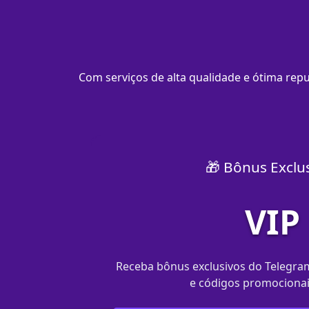
Com serviços de alta qualidade e ótima rep
🎁 Bônus Exclu
VIP
Receba bônus exclusivos do Telegra
e códigos promocionai