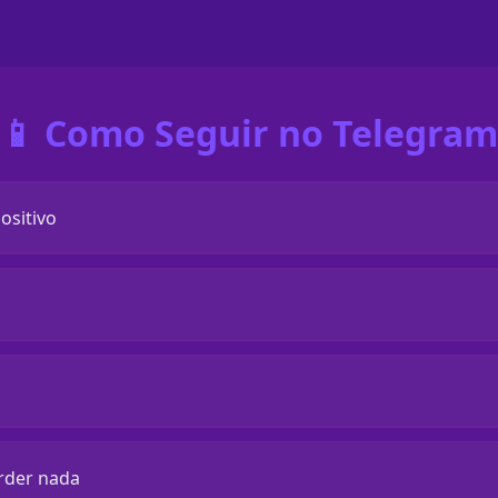
📱 Como Seguir no Telegram
ositivo
erder nada