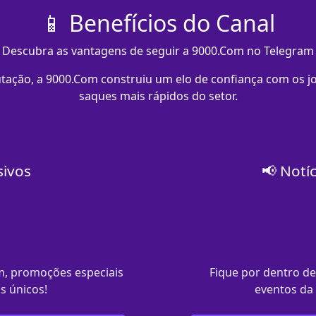
📱 Benefícios do Canal
Descubra as vantagens de seguir a 9000.Com no Telegram
utação, a 9000.Com construiu um elo de confiança com os j
saques mais rápidos do setor.
sivos
📢 Notí
m, promoções especiais
Fique por dentro d
s únicos!
eventos da