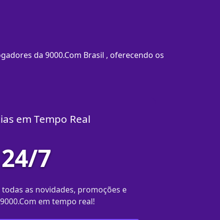
ogadores da 9000.Com Brasil , oferecendo os
cias em Tempo Real
24/7
e todas as novidades, promoções e
 9000.Com em tempo real!