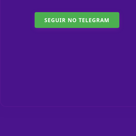
SEGUIR NO TELEGRAM