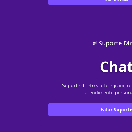
💬 Suporte Di
Cha
Suporte direto via Telegram, r
atendimento persona
Falar Suport