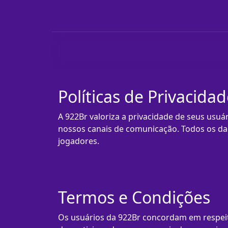
Políticas de Privacida
A 922Br valoriza a privacidade de seus usu
nossos canais de comunicação. Todos os dad
jogadores.
Termos e Condições
Os usuários da 922Br concordam em respeita