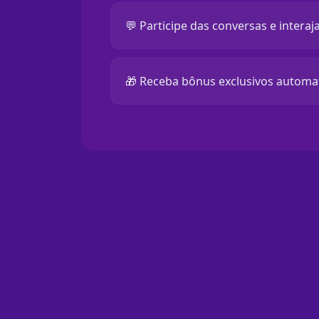
💬 Participe das conversas e interaj
🎁 Receba bônus exclusivos autom