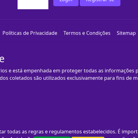
Políticas de Privacidade
Termos e Condições
Sitemap
de
ários e está empenhada em proteger todas as informações 
os coletados são utilizados exclusivamente para fins de m
r todas as regras e regulamentos estabelecidos. É import