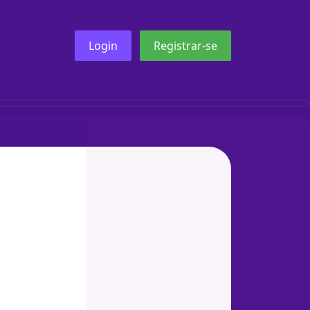
Login
Registrar-se