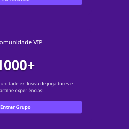
Comunidade VIP
1000+
unidade exclusiva de jogadores e
rtilhe experiências!
Entrar Grupo