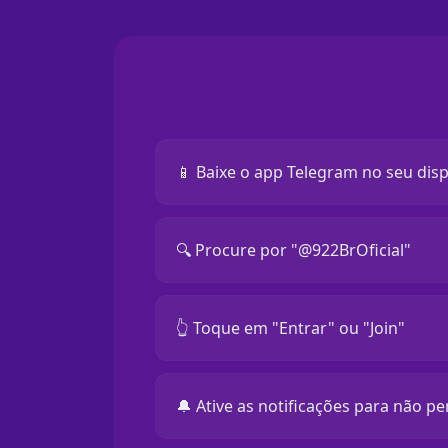
📱 Baixe o app Telegram no seu disp
🔍 Procure por "@922BrOficial"
👆 Toque em "Entrar" ou "Join"
🔔 Ative as notificações para não p