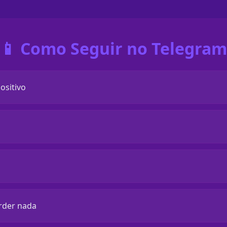
📱 Como Seguir no Telegram
ositivo
erder nada