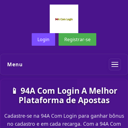
Login
Registrar-se
Menu
📱 94A Com Login A Melhor
Plataforma de Apostas
Cadastre-se na 94A Com Login para ganhar bônus
no cadastro e em cada recarga. Com a 94A Com