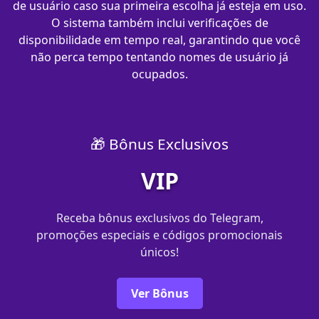
de usuário caso sua primeira escolha já esteja em uso.
O sistema também inclui verificações de
disponibilidade em tempo real, garantindo que você
não perca tempo tentando nomes de usuário já
ocupados.
🎁 Bônus Exclusivos
VIP
Receba bônus exclusivos do Telegram,
promoções especiais e códigos promocionais
únicos!
Ver Bônus