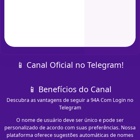
📱 Canal Oficial no Telegram!
📱 Benefícios do Canal
Descubra as vantagens de seguir a 94A Com Login no
Telegram
O nome de usuário deve ser único e pode ser
personalizado de acordo com suas preferências. Nossa
plataforma oferece sugestões automáticas de nomes