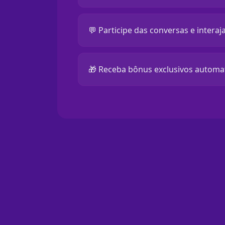
💬 Participe das conversas e interaj
🎁 Receba bônus exclusivos autom