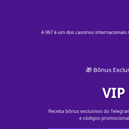
A 967 é um dos cassinos internacionais 
🎁 Bônus Exclu
VIP
Receba bônus exclusivos do Telegra
e códigos promocionai