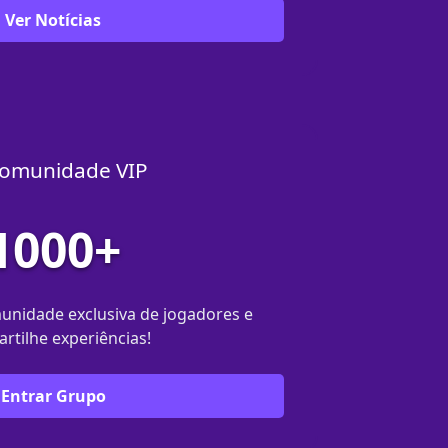
Ver Notícias
Comunidade VIP
1000+
unidade exclusiva de jogadores e
rtilhe experiências!
Entrar Grupo