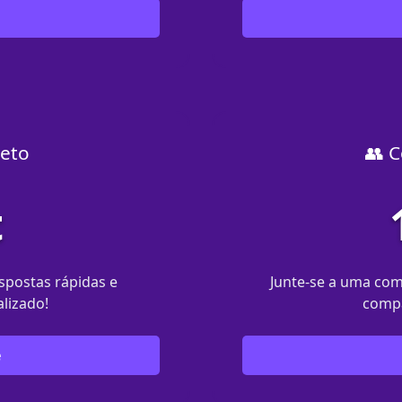
reto
👥 
t
espostas rápidas e
Junte-se a uma com
lizado!
compa
e