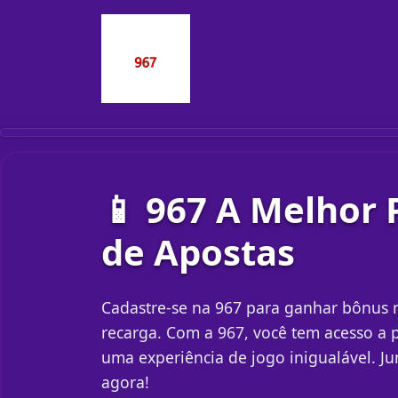
📱 967 A Melhor
de Apostas
Cadastre-se na 967 para ganhar bônus 
recarga. Com a 967, você tem acesso a 
uma experiência de jogo inigualável. J
agora!