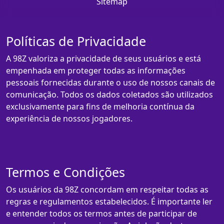
Sitemap
Políticas de Privacidade
A 98Z valoriza a privacidade de seus usuários e está
empenhada em proteger todas as informações
pessoais fornecidas durante o uso de nossos canais de
comunicação. Todos os dados coletados são utilizados
exclusivamente para fins de melhoria contínua da
experiência de nossos jogadores.
Termos e Condições
Os usuários da 98Z concordam em respeitar todas as
regras e regulamentos estabelecidos. É importante ler
e entender todos os termos antes de participar de