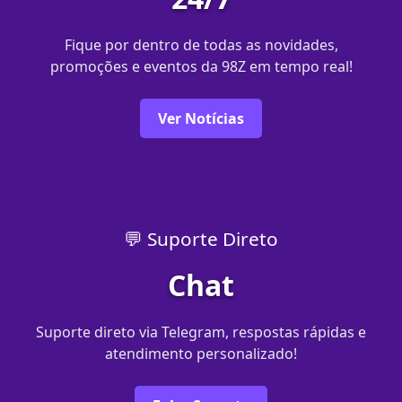
Fique por dentro de todas as novidades,
promoções e eventos da 98Z em tempo real!
Ver Notícias
💬 Suporte Direto
Chat
Suporte direto via Telegram, respostas rápidas e
atendimento personalizado!