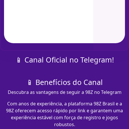
📱 Canal Oficial no Telegram!
📱 Benefícios do Canal
Descubra as vantagens de seguir a 98Z no Telegram
Com anos de experiência, a plataforma 98Z Brasil e a
98Z oferecem acesso rápido por link e garantem uma
experiência estável com força de registro e jogos
robustos.