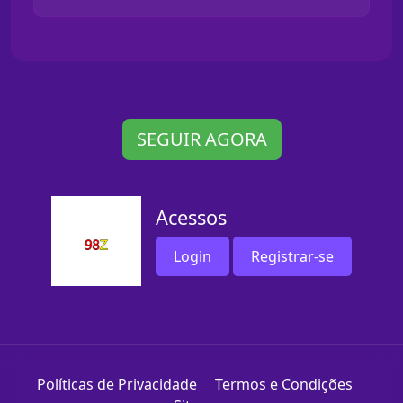
SEGUIR AGORA
Acessos
Login
Registrar-se
Políticas de Privacidade
Termos e Condições