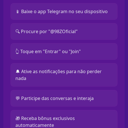
📱 Baixe o app Telegram no seu dispositivo
🔍 Procure por "@98ZOficial"
👆 Toque em "Entrar" ou "Join"
🔔 Ative as notificações para não perder
nada
💬 Participe das conversas e interaja
🎁 Receba bônus exclusivos
automaticamente