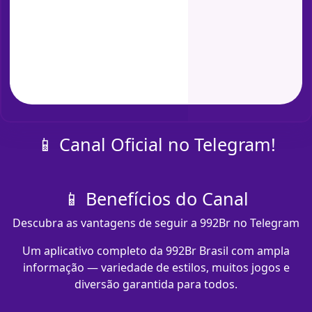
📱 Canal Oficial no Telegram!
📱 Benefícios do Canal
Descubra as vantagens de seguir a 992Br no Telegram
Um aplicativo completo da 992Br Brasil com ampla
informação — variedade de estilos, muitos jogos e
diversão garantida para todos.