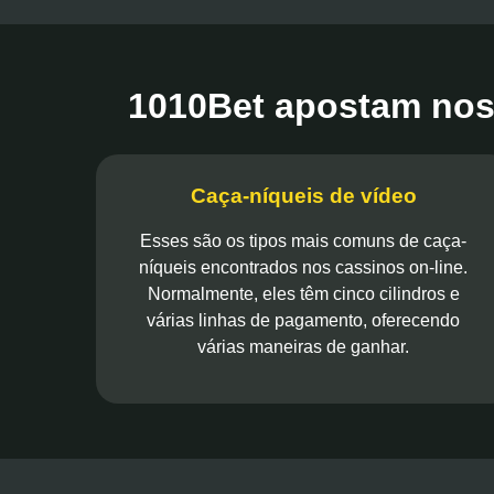
1010Bet apostam nos
Caça-níqueis de vídeo
Esses são os tipos mais comuns de caça-
níqueis encontrados nos cassinos on-line.
Normalmente, eles têm cinco cilindros e
várias linhas de pagamento, oferecendo
várias maneiras de ganhar.