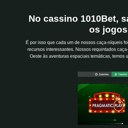
No cassino 1010Bet, s
os jogos
É por isso que cada um de nossos caça-níqueis fo
recursos interessantes. Nossos requintados caça
Oeste às aventuras espaciais temáticas, temos 