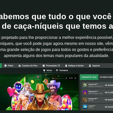
abemos que tudo o que você q
 de caça-níqueis que temos a
i projetado para lhe proporcionar a melhor experiência possíve
-níqueis, que você pode jogar agora mesmo em nosso site, vê
uma grande seleção de jogos para todos os gostos e preferênc
apresenta alguns dos temas mais populares da atualidade.