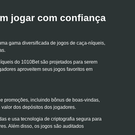
m jogar com confiança
ma gama diversificada de jogos de caça-níqueis,
as.
íqueis do 1010Bet são projetados para serem
gadores aproveitem seus jogos favoritos em
 e promoções, incluindo bônus de boas-vindas,
 valor dos depósitos dos jogadores.
as e usa tecnologia de criptografia segura para
res. Além disso, os jogos são auditados