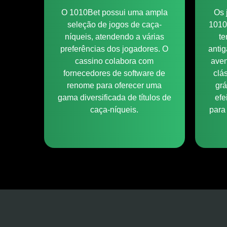
O 1010Bet possui uma ampla
Os 
seleção de jogos de caça-
1010
níqueis, atendendo a várias
te
preferências dos jogadores. O
antig
cassino colabora com
aven
fornecedores de software de
clá
renome para oferecer uma
grá
gama diversificada de títulos de
efe
caça-níqueis.
para