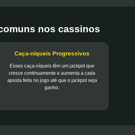
 comuns nos cassinos
Caça-níqueis Progressivos
Esses caça-níqueis têm um jackpot que
cresce continuamente e aumenta a cada
aposta feita no jogo até que o jackpot seja
ganho.