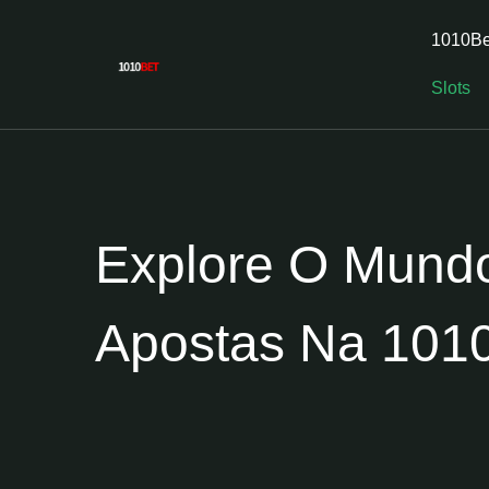
1010Be
Slots
Explore O Mund
Apostas Na 101